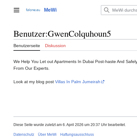
Zum
Inhalt
MeWi
Hauptmenü
springen
Benutzer
:
GwenColquhoun5
Benutzerseite
Diskussion
We Help You Let out Apartments In Dubai Post-haste And Safel
From Our Experts.
Look at my blog post
Villas In Palm Jumeirah
Diese Seite wurde zuletzt am 6. April 2026 um 20:37 Uhr bearbeitet.
Datenschutz
Über MeWi
Haftungsausschluss