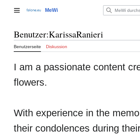
Zum
Inhalt
MeWi
Hauptmenü
springen
Benutzer
:
KarissaRanieri
Benutzerseite
Diskussion
I am a passionate content cre
flowers.
With experience in the memori
their condolences during the