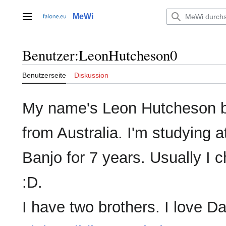
Zum
Inhalt
MeWi
Hauptmenü
springen
Benutzer
:
LeonHutcheson0
Benutzerseite
Diskussion
My name's Leon Hutcheson bu
from Australia. I'm studying a
Banjo for 7 years. Usually I
:D.
I have two brothers. I love 