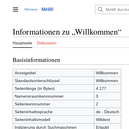
Zum
Inhalt
MeWi
Hauptmenü
springen
Informationen zu „Willkommen“
Hauptseite
Diskussion
Basisinformationen
Anzeigetitel
Willkommen
Standardsortierschlüssel
Willkommen
Seitenlänge (in Bytes)
4.177
Namensraumkennnummer
0
Seitenkennnummer
2
Seiteninhaltssprache
de - Deutsch
Seiteninhaltsmodell
Wikitext
Indizierung durch Suchmaschinen
Erlaubt